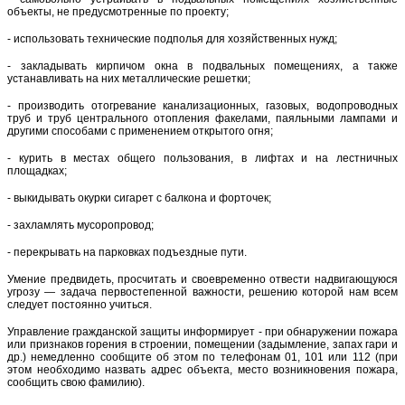
объекты, не предусмотренные по проекту;
- использовать технические подполья для хозяйственных нужд;
- закладывать кирпичом окна в подвальных помещениях, а также
устанавливать на них металлические решетки;
- производить отогревание канализационных, газовых, водопроводных
труб и труб центрального отопления факелами, паяльными лампами и
другими способами с применением открытого огня;
- курить в местах общего пользования,
в лифтах и на лестничных
площадках;
- выкидывать окурки сигарет с балкона и форточек;
- захламлять мусоропровод;
- перекрывать на парковках
подъездные пути.
Умение предвидеть, просчитать и своевременно отвести надвигающуюся
угрозу — задача первостепенной важности, решению которой нам всем
следует постоянно учиться.
Управление гражданской защиты информирует - при обнаружении пожара
или признаков горения в строении, помещении (задымление, запах гари и
др.) немедленно сообщите об этом по телефонам 01, 101 или 112 (при
этом необходимо назвать адрес объекта, место возникновения пожара,
сообщить свою фамилию).