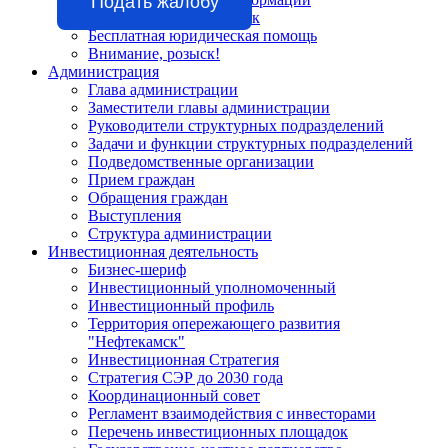
Подать жалобу
Телефонный справочник
Бесплатная юридическая помощь
Внимание, розыск!
Администрация
Глава администрации
Заместители главы администрации
Руководители структурных подразделений
Задачи и функции структурных подразделений
Подведомственные организации
Прием граждан
Обращения граждан
Выступления
Структура администрации
Инвестиционная деятельность
Бизнес-шериф
Инвестиционный уполномоченный
Инвестиционный профиль
Территория опережающего развития
"Нефтекамск"
Инвестиционная Стратегия
Стратегия СЭР до 2030 года
Координационный совет
Регламент взаимодействия с инвесторами
Перечень инвестиционных площадок