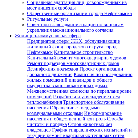
Социальная адаптация лиц, освобожденных из
мест лишения свободы
Общественные организации города Нефтекамска
Ритуальные услуги
Совет при главе администрации по вопросам
укрепления межнационального согласия
Жилищно-коммунальная сфера
Предприятия сферы ЖКХ, обслуживающие
жилищный фонд городского округа город
Нефтекамск
Капитальное строительство
Капитальный ремонт многоквартирных домов
Ремонт подъездов многоквартирных домов
Дезинфекция подъездов
Проект организации
дорожного движения
Комиссия по обследованию
жилых помещений инвалидов и общего
имущества в многоквартирных домах
Межведомственная комиссия по перепланировке
помещений
Разработка и утверждение схем
теплоснабжения
Транспортное обслуживание
населения
Обращение с твердыми
коммунальными отходами
Информирование
населения и общественный контроль
Служба
чистоты и порядка
Отлов животных без
владельцев
График гидравлических испытаний и
текущий ремонт квартальных тепловых сетей