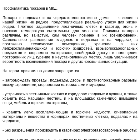
Профилактика пожаров в МКД.
Пожары в подвалах и на чердаках многоэтажных домов — явление в
нашей жизни не редкое, представляющее реальную угрозу для жизни
людей. Плотное задымление лестничных клеток и квартир, огонь и
высокая температура смертельны для человека. Причины пожаров
различны, но зачастую, сам человек повинен в их возникновении.
Самовольное размещение кладовок в подвалах и на чердаках, в
поэтажных технических помещениях, хранение в них
легковоспламеняющихся и горючих жидкостей, взрывопожароопасных
предметов и сгораемых материалов, свободный доступ в помещения
посторонних лиц, курение в неустановленных местах, лишь увеличивают
вероятность возникновения пожара и других чрезвычайных ситуаций.
На территории жилых домов запрещается:
- загромождать проезды, подъезды, дворы и противопожарные разрывы
между строениями, сгораемыми материалами и мусором;
- устраивать в лестничных клетках и коридорах кладовые и чуланы, а также
хранить под маршами лестниц и на площадках какие-либо домашние
вещи, мебель и горючие материалы;
- хранить легко воспламеняющие и горючие жидкости, огнеопасные
материалы и вещества в коридорах, лестничных клетках, подвалах и на
чердаках;
- без разрешения производить в квартирах электрогазосварочные работы;
- самовольно устраивать в подвальных помещениях хозяйственные