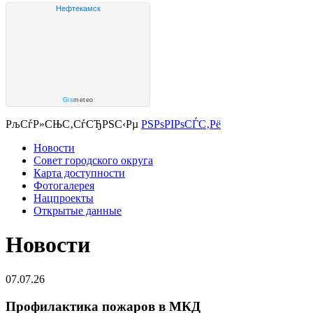
Нефтекамск
Gis
meteo
РљСѓР»СЊС‚СѓСЂРЅС‹Рµ
РЅРѕРІРѕСЃС‚Рё
Новости
Совет городского округа
Карта доступности
Фотогалерея
Нацпроекты
Открытые данные
Новости
07.07.26
Профилактика пожаров в МКД