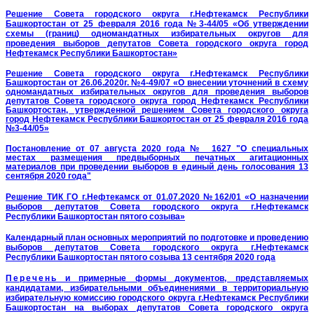
Решение Совета городского округа г.Нефтекамск Республики
Башкортостан от 25 февраля 2016 года №3-44/05 «Об утверждении
схемы (границ) одномандатных избирательных округов для
проведения выборов депутатов Совета городского округа город
Нефтекамск Республики Башкортостан»
Решение Совета городского округа г.Нефтекамск Республики
Башкортостан от 26.06.2020г. №4-49/07 «О внесении уточнений в схему
одномандатных избирательных округов для проведения выборов
депутатов Совета городского округа город Нефтекамск Республики
Башкортостан, утвержденной решением Совета городского округа
город Нефтекамск Республики Башкортостан от 25 февраля 2016 года
№3-44/05»
Постановление от 07 августа 2020 года № 1627 "О специальных
местах размещения предвыборных печатных агитационных
материалов при проведении выборов в единый день голосования 13
сентября 2020 года"
Решение ТИК ГО г.Нефтекамск от 01.07.2020 №162/01 «О назначении
выборов депутатов Совета городского округа г.Нефтекамск
Республики Башкортостан пятого созыва»
Календарный план основных мероприятий по подготовке и проведению
выборов депутатов Совета городского округа г.Нефтекамск
Республики Башкортостан пятого созыва 13 сентября 2020 года
Перечен
ь и примерные формы документов, представляемых
кандидатами, избирательными объединениями в территориальную
избирательную комиссию городского округа г.Нефтекамск Республики
Башкортостан на выборах депутатов Совета городского округа