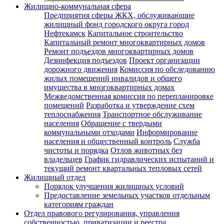
Жилищно-коммунальная сфера
Предприятия сферы ЖКХ, обслуживающие
жилищный фонд городского округа город
Нефтекамск
Капитальное строительство
Капитальный ремонт многоквартирных домов
Ремонт подъездов многоквартирных домов
Дезинфекция подъездов
Проект организации
дорожного движения
Комиссия по обследованию
жилых помещений инвалидов и общего
имущества в многоквартирных домах
Межведомственная комиссия по перепланировке
помещений
Разработка и утверждение схем
теплоснабжения
Транспортное обслуживание
населения
Обращение с твердыми
коммунальными отходами
Информирование
населения и общественный контроль
Служба
чистоты и порядка
Отлов животных без
владельцев
График гидравлических испытаний и
текущий ремонт квартальных тепловых сетей
Жилищный отдел
Порядок улучшения жилищных условий
Предоставление земельных участков отдельным
категориям граждан
Отдел правового регулирования, управления
собственностью, приватизации и реестра