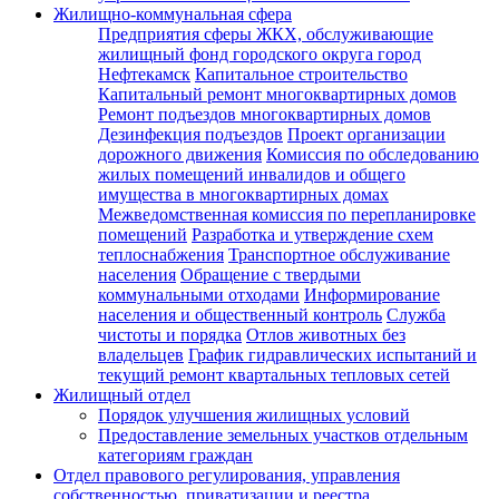
Жилищно-коммунальная сфера
Предприятия сферы ЖКХ, обслуживающие
жилищный фонд городского округа город
Нефтекамск
Капитальное строительство
Капитальный ремонт многоквартирных домов
Ремонт подъездов многоквартирных домов
Дезинфекция подъездов
Проект организации
дорожного движения
Комиссия по обследованию
жилых помещений инвалидов и общего
имущества в многоквартирных домах
Межведомственная комиссия по перепланировке
помещений
Разработка и утверждение схем
теплоснабжения
Транспортное обслуживание
населения
Обращение с твердыми
коммунальными отходами
Информирование
населения и общественный контроль
Служба
чистоты и порядка
Отлов животных без
владельцев
График гидравлических испытаний и
текущий ремонт квартальных тепловых сетей
Жилищный отдел
Порядок улучшения жилищных условий
Предоставление земельных участков отдельным
категориям граждан
Отдел правового регулирования, управления
собственностью, приватизации и реестра