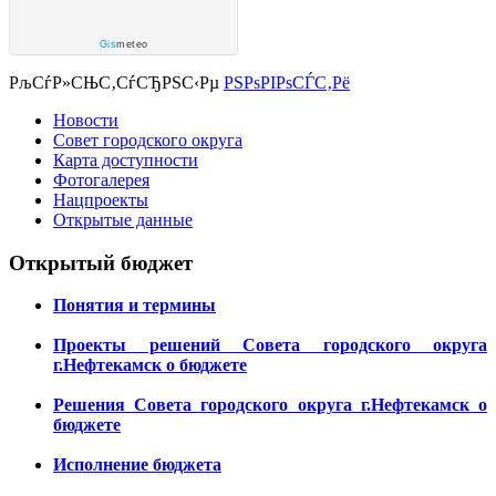
Gis
meteo
РљСѓР»СЊС‚СѓСЂРЅС‹Рµ
РЅРѕРІРѕСЃС‚Рё
Новости
Совет городского округа
Карта доступности
Фотогалерея
Нацпроекты
Открытые данные
Открытый бюджет
Понятия и термины
Проекты решений Совета городского округа
г.Нефтекамск о бюджете
Решения Совета городского округа г.Нефтекамск о
бюджете
Исполнение бюджета