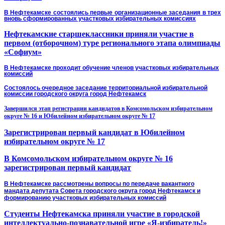
В Нефтекамске состоялись первые организационные заседания в трех
вновь сформированных участковых избирательных комиссиях
Нефтекамские старшеклассники приняли участие в
первом (отборочном) туре регионального этапа олимпиады
«Софиум»
В Нефтекамске проходит обучение членов участковых избирательных
комиссий
Состоялось очередное заседание территориальной избирательной
комиссии городского округа город Нефтекамск
Завершился этап регистрации кандидатов в Комсомольском избирательном
округе № 16 и Юбилейном избирательном округе № 17
Зарегистрирован первый кандидат в Юбилейном
избирательном округе № 17
В Комсомольском избирательном округе № 16
зарегистрирован первый кандидат
В Нефтекамске рассмотрены вопросы по передаче вакантного
мандата депутата Совета городского округа город Нефтекамск и
формированию участковых избирательных комиссий
Студенты Нефтекамска приняли участие в городской
интеллектуально-познавательной игре «Я-избиратель!»