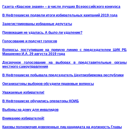
Газета «Красное знамя» – в числе лучших Всероссийского конкурса
В Нефтекамске подвели итоги избирательных кампаний 2019 года
Зарегистрированы избранные депутаты
Провокация не удалась. А было ли удаление?
Голосование и подсчет голосов
Вопросы, поступившие на прямую линию с председателем ЦИК РБ
Макаренко И.А. 29 августа 2019 года
Досрочное голосование на выборах в представительные органы
местного самоуправления
В Нефтекамске побывала председатель Центризбиркома республики
Организаторы выборов обсудили правовые вопросы
Уважаемые избиратели!
В Нефтекамске обучились операторы КОИБ
Выборы на дому для инвалидов
Вниманию избирателей!
Каковы полномочия доверенных лиц кандидата на должность Главы