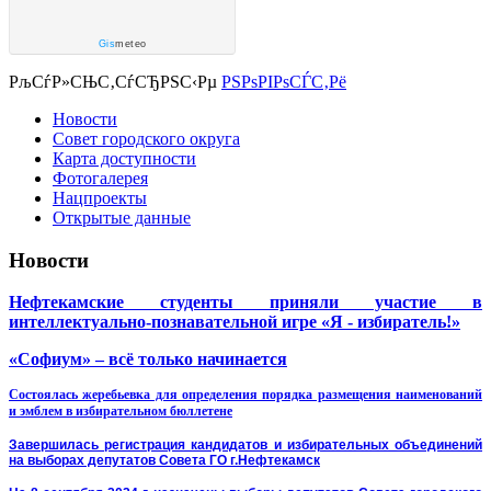
Gis
meteo
РљСѓР»СЊС‚СѓСЂРЅС‹Рµ
РЅРѕРІРѕСЃС‚Рё
Новости
Совет городского округа
Карта доступности
Фотогалерея
Нацпроекты
Открытые данные
Новости
Нефтекамские студенты приняли участие в
интеллектуально-познавательной игре «Я - избиратель!»
«Софиум» – всё только начинается
Состоялась жеребьевка для определения порядка размещения наименований
и эмблем в избирательном бюллетене
Завершилась регистрация кандидатов и избирательных объединений
на выборах депутатов Совета ГО г.Нефтекамск