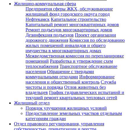
Жилищно-коммунальная сфера
Предприятия сферы ЖКХ, обслуживающие
жилищный фонд городского округа город
Нефтекамск
Капитальное строительство
Капитальный ремонт многоквартирных домов
Ремонт подъездов многоквартирных домов
Дезинфекция подъездов
Проект организации
дорожного движения
Комиссия по обследованию
жилых помещений инвалидов и общего
имущества в многоквартирных домах
Межведомственная комиссия по перепланировке
помещений
Разработка и утверждение схем
теплоснабжения
Транспортное обслуживание
населения
Обращение с твердыми
коммунальными отходами
Информирование
населения и общественный контроль
Служба
чистоты и порядка
Отлов животных без
владельцев
График гидравлических испытаний и
текущий ремонт квартальных тепловых сетей
Жилищный отдел
Порядок улучшения жилищных условий
Предоставление земельных участков отдельным
категориям граждан
Отдел правового регулирования, управления
собственностью, приватизации и реестра