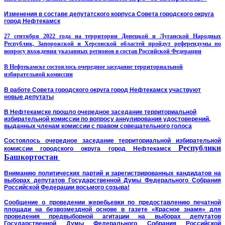
Изменения в составе депутатского корпуса Совета городского округа
город Нефтекамск
27 сентября 2022 года на территории Донецкой и Луганской Народных
Республик, Запорожской и Херсонской областей пройдут референдумы по
вопросу вхождения указанных регионов в состав Российской Федерации
В Нефтекамске состоялось очередное заседание территориальной
избирательной комиссии
В работе Совета городского округа город Нефтекамск участвуют
новые депутаты
В Нефтекамске прошло очередное заседание территориальной
избирательной комиссии по вопросу аннулирования удостоверений,
выданных членам комиссии
с правом совещательного голоса
Состоялось очередное заседание территориальной избирательной
Республики
комиссии городского округа город Нефтекамск
Башкортостан
Вниманию политических партий и зарегистрированных кандидатов на
выборах депутатов Государственной Думы Федерального Собрания
Российской Федерации восьмого созыва!
Сообщение о проведении жеребьевки по предоставлению печатной
площади на безвозмездной основе в газете «Красное знамя» для
проведения предвыборной агитации на выборах депутатов
Государственной Думы Федерального Собрания Российской