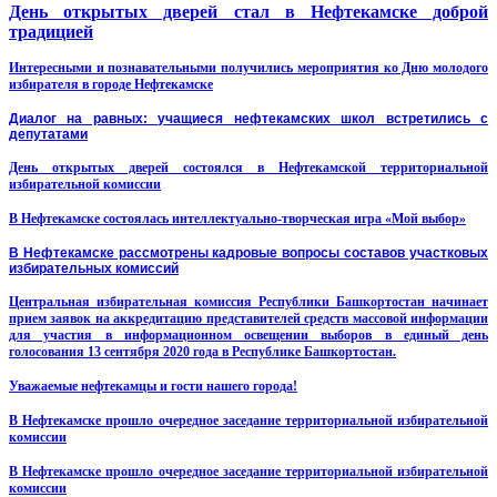
День открытых дверей стал в Нефтекамске доброй
традицией
Интересными и познавательными получились мероприятия ко Дню молодого
избирателя в городе Нефтекамске
Диалог на равных: учащиеся нефтекамских школ встретились с
депутатами
День открытых дверей состоялся в Нефтекамской территориальной
избирательной комиссии
В Нефтекамске состоялась интеллектуально-творческая игра «Мой выбор»
В Нефтекамске рассмотрены кадровые вопросы составов участковых
избирательных комиссий
Центральная избирательная комиссия Республики Башкортостан начинает
прием заявок на аккредитацию представителей средств массовой информации
для участия в информационном освещении выборов в единый день
голосования 13 сентября 2020 года в Республике Башкортостан.
Уважаемые нефтекамцы и гости нашего города!
В Нефтекамске прошло очередное заседание территориальной избирательной
комиссии
В Нефтекамске прошло очередное заседание территориальной избирательной
комиссии