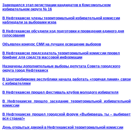
Завершился этап регистрации кандидатов в Комсомольском
избирательном округе № 16
В Нефтекамске члены территориальной избирательной комиссии
наблюдали за выборами мэра
В Нефтекамске обсудили ход подготовки и проведения единого дня
голосования
Объявлен конкурс СМИ на лучшее освещение выборов
В Нефтекамске председатель территориальной комиссии провел
брифинг для средств массовой информации
Назначены дополнительные выборы депутата Совета городского
округа город Нефтекамск
В Центризбиркоме республики начала работать «горячая линия» связи
с избирателями
В Нефтекамске прошел фестиваль клубов молодого избирателя
В Нефтекамске прошло заседание территориальной избирательной
комиссии
В Нефтекамске прошел городской форум «Выбираешь ты – выбирает
вся страна!»
День открытых дверей в Нефтекамской территориальной комиссии