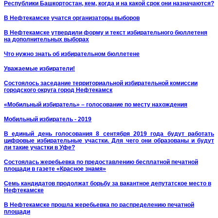
Республики Башкортостан, кем, когда и на какой срок они назначаются?
В Нефтекамске учатся организаторы выборов
В Нефтекамске утвердили форму и текст избирательного бюллетеня
на дополнительных выборах
Что нужно знать об избирательном бюллетене
Уважаемые избиратели!
Состоялось заседание территориальной избирательной комиссии
городского округа город Нефтекамск
«Мобильный избиратель» – голосование по месту нахождения
Мобильный избиратель - 2019
В единый день голосования 8 сентября 2019 года будут работать
цифровые избирательные участки. Для чего они образованы и будут
ли такие участки в Уфе?
Состоялась жеребьевка по предоставлению бесплатной печатной
площади в газете «Красное знамя»
Семь кандидатов продолжат борьбу за вакантное депутатское место в
Нефтекамске
В Нефтекамске прошла жеребьевка по распределению печатной
площади