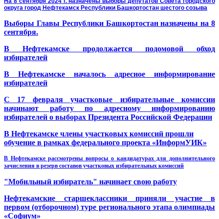
На 8 сентября 2024 г. назначены выборы депутатов Совета городского
округа город Нефтекамск Республики Башкортостан шестого созыва
Выборы Главы Республики Башкортостан назначены на 8
сентября.
В Нефтекамске продолжается подомовой обход
избирателей
В Нефтекамске началось адресное информирование
избирателей
С 17 февраля участковые избирательные комиссии
начинают работу по адресному информированию
избирателей о выборах Президента Российской Федерации
В Нефтекамске члены участковых комиссий прошли
обучение в рамках федерального проекта «ИнформУИК»
В Нефтекамске рассмотрены вопросы о кандидатурах для дополнительного
зачисления в резерв составов участковых избирательных комиссий
"Мобильный избиратель" начинает свою работу
Нефтекамские старшеклассники приняли участие в
первом (отборочном) туре регионального этапа олимпиады
«Софиум»