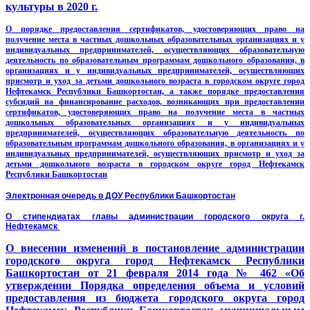
культуры в 2020 г.
О порядке предоставления сертификатов, удостоверяющих право на
получение места в частных дошкольных образовательных организациях и у
индивидуальных предпринимателей, осуществляющих образовательную
деятельность по образовательным программам дошкольного образования, в
организациях и у индивидуальных предпринимателей, осуществляющих
присмотр и уход за детьми дошкольного возраста в городском округе город
Нефтекамск Республики Башкортостан, а также порядке предоставления
субсидий на финансирование расходов, возникающих при предоставлении
сертификатов, удостоверяющих право на получение места в частных
дошкольных образовательных организациях и у индивидуальных
предпринимателей, осуществляющих образовательную деятельность по
образовательным программам дошкольного образования, в организациях и у
индивидуальных предпринимателей, осуществляющих присмотр и уход за
детьми дошкольного возраста в городском округе город Нефтекамск
Республики Башкортостан
Электронная очередь в ДОУ Республики Башкортостан
О стипендиатах главы администрации городского округа г.
Нефтекамск
О внесении изменений в постановление администрации
городского округа город Нефтекамск Республики
Башкортостан от 21 февраля 2014 года № 462 «Об
утверждении Порядка определения объема и условий
предоставления из бюджета городского округа город