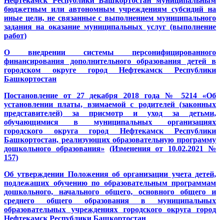
Нефтекамск Республики Башкортостан муниципальным
бюджетным или автономным учреждениям субсидий на
иные цели, не связанные с выполнением муниципального
задания на оказание муниципальных услуг (выполнение
работ)
О внедрении системы персонифицированного
финансирования дополнительного образования детей в
городском округе город Нефтекамск Республики
Башкортостан
Постановление от 27 декабря 2018 года № 5214 «Об
установлении платы, взимаемой с родителей (законных
представителей) за присмотр и уход за детьми,
обучающимися в муниципальных организациях
городского округа город Нефтекамск Республики
Башкортостан, реализующих образовательную программу
дошкольного образования»
(Изменения от 10.02.2021 №
157)
Об утверждении Положения об организации учета детей,
подлежащих обучению по образовательным программам
дошкольного, начального общего, основного общего и
среднего общего образования в муниципальных
образовательных учреждениях городского округа город
Нефтекамск Республики Башкортостан