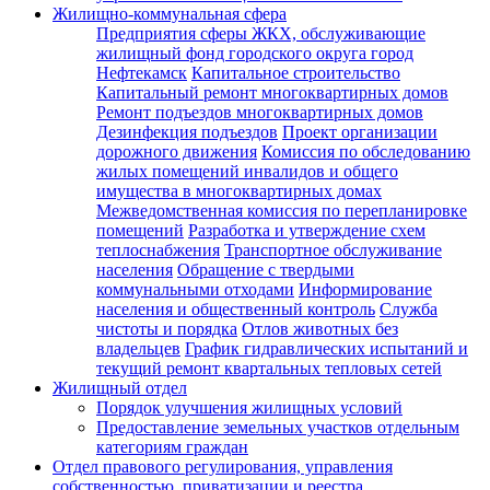
Жилищно-коммунальная сфера
Предприятия сферы ЖКХ, обслуживающие
жилищный фонд городского округа город
Нефтекамск
Капитальное строительство
Капитальный ремонт многоквартирных домов
Ремонт подъездов многоквартирных домов
Дезинфекция подъездов
Проект организации
дорожного движения
Комиссия по обследованию
жилых помещений инвалидов и общего
имущества в многоквартирных домах
Межведомственная комиссия по перепланировке
помещений
Разработка и утверждение схем
теплоснабжения
Транспортное обслуживание
населения
Обращение с твердыми
коммунальными отходами
Информирование
населения и общественный контроль
Служба
чистоты и порядка
Отлов животных без
владельцев
График гидравлических испытаний и
текущий ремонт квартальных тепловых сетей
Жилищный отдел
Порядок улучшения жилищных условий
Предоставление земельных участков отдельным
категориям граждан
Отдел правового регулирования, управления
собственностью, приватизации и реестра